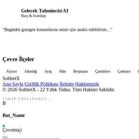
Gelecek Tahmincisi AI
Burç & Astroloji
"Bugünkü gezegen konumlarını senin için analiz edebilirim..."
Çevre İlçeler
Akyurt
Altındağ
Ayaş
Bala
Beypazarı
Çamlıdere
Çankaya
Sohbet
X
Ana Sayfa
Gizlilik Politikası
İletişim
Hakkımızda
© 2026 SohbetX - 22 Yıllık Tutku. Tüm Hakları Saklıdır.
TAKİP EDİLİYORUZ...
B
Bot_Name
Çevrimiçi