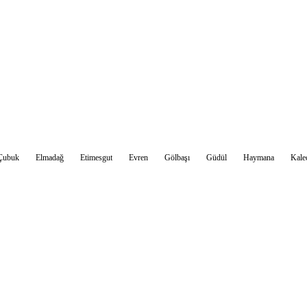
Sohbet Et
Çubuk
Elmadağ
Etimesgut
Evren
Gölbaşı
Güdül
Haymana
Kale