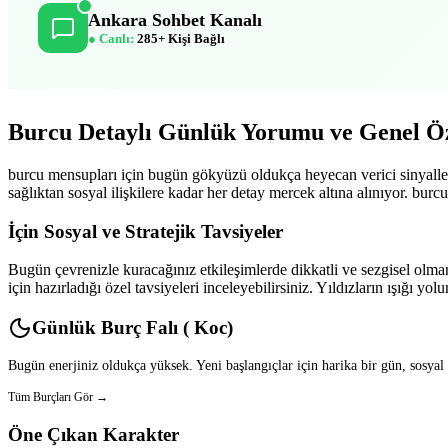
Ankara Sohbet Kanalı
● Canlı:
285+ Kişi Bağlı
Burcu Detaylı Günlük Yorumu ve Genel Öz
burcu mensupları için bugün gökyüzü oldukça heyecan verici sinyaller
sağlıktan sosyal ilişkilere kadar her detay mercek altına alınıyor. burc
İçin Sosyal ve Stratejik Tavsiyeler
Bugün çevrenizle kuracağınız etkileşimlerde dikkatli ve sezgisel olman
için hazırladığı özel tavsiyeleri inceleyebilirsiniz. Yıldızların ışığı yol
Günlük Burç Falı ( Koc)
Bugün enerjiniz oldukça yüksek. Yeni başlangıçlar için harika bir gün, sosyal
Tüm Burçları Gör →
Öne Çıkan Karakter