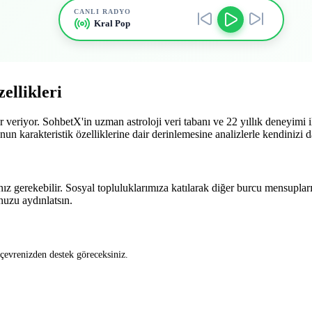
CANLI RADYO
Kral Pop
ellikleri
 veriyor. SohbetX'in uzman astroloji veri tabanı ve 22 yıllık deneyimi
unun karakteristik özelliklerine dair derinlemesine analizlerle kendinizi d
ız gerekebilir. Sosyal topluluklarımıza katılarak diğer burcu mensupları
unuzu aydınlatsın.
 çevrenizden destek göreceksiniz.