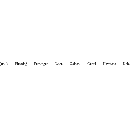
Sohbet Et
Çubuk
Elmadağ
Etimesgut
Evren
Gölbaşı
Güdül
Haymana
Kale