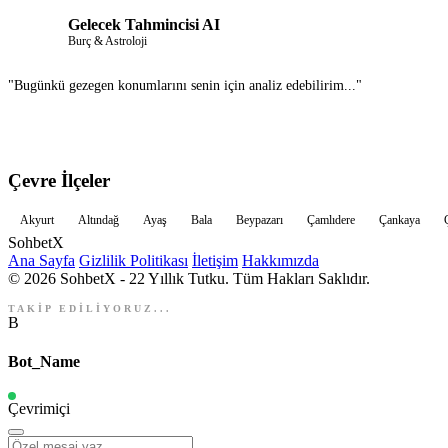
Gelecek Tahmincisi AI
Burç & Astroloji
"Bugünkü gezegen konumlarını senin için analiz edebilirim..."
Çevre İlçeler
Akyurt
Altındağ
Ayaş
Bala
Beypazarı
Çamlıdere
Çankaya
Sohbet
X
Ana Sayfa
Gizlilik Politikası
İletişim
Hakkımızda
© 2026 SohbetX - 22 Yıllık Tutku. Tüm Hakları Saklıdır.
TAKİP EDİLİYORUZ...
B
Bot_Name
Çevrimiçi