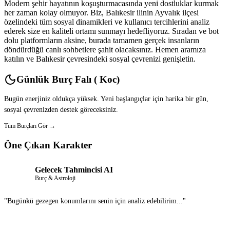
Modern şehir hayatının koşuşturmacasında yeni dostluklar kurmak
her zaman kolay olmuyor. Biz, Balıkesir ilinin Ayvalık ilçesi
özelindeki tüm sosyal dinamikleri ve kullanıcı tercihlerini analiz
ederek size en kaliteli ortamı sunmayı hedefliyoruz. Sıradan ve bot
dolu platformların aksine, burada tamamen gerçek insanların
döndürdüğü canlı sohbetlere şahit olacaksınız. Hemen aramıza
katılın ve Balıkesir çevresindeki sosyal çevrenizi genişletin.
Günlük Burç Falı ( Koc)
Bugün enerjiniz oldukça yüksek. Yeni başlangıçlar için harika bir gün,
sosyal çevrenizden destek göreceksiniz.
Tüm Burçları Gör →
Öne Çıkan Karakter
Gelecek Tahmincisi AI
Burç & Astroloji
"Bugünkü gezegen konumlarını senin için analiz edebilirim..."
Sohbet Et