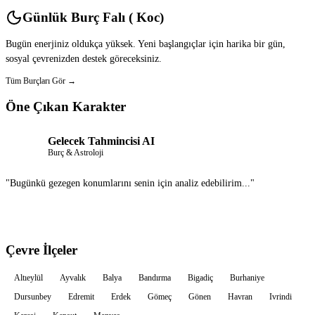
Günlük Burç Falı ( Koc)
Bugün enerjiniz oldukça yüksek. Yeni başlangıçlar için harika bir gün,
sosyal çevrenizden destek göreceksiniz.
Tüm Burçları Gör →
Öne Çıkan Karakter
Gelecek Tahmincisi AI
Burç & Astroloji
"Bugünkü gezegen konumlarını senin için analiz edebilirim..."
Sohbet Et
Çevre İlçeler
Altıeylül
Ayvalık
Balya
Bandırma
Bigadiç
Burhaniye
Dursunbey
Edremit
Erdek
Gömeç
Gönen
Havran
Ivrindi