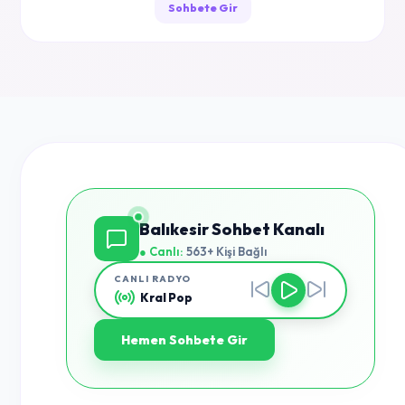
Sohbete Gir
Balıkesir Sohbet Kanalı
● Canlı:
563+ Kişi Bağlı
CANLI RADYO
Kral Pop
Hemen Sohbete Gir