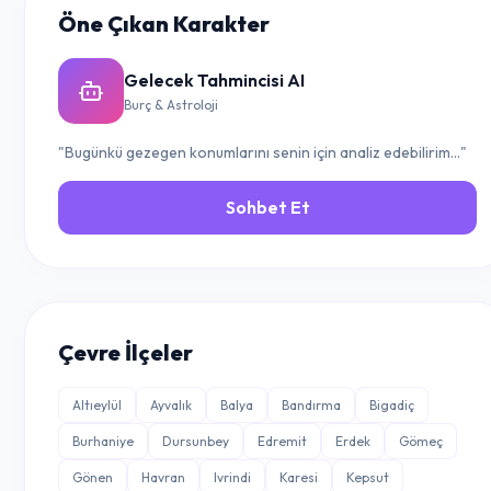
Öne Çıkan Karakter
Gelecek Tahmincisi AI
Burç & Astroloji
"Bugünkü gezegen konumlarını senin için analiz edebilirim..."
Sohbet Et
Çevre İlçeler
Altıeylül
Ayvalık
Balya
Bandırma
Bigadiç
Burhaniye
Dursunbey
Edremit
Erdek
Gömeç
Gönen
Havran
Ivrindi
Karesi
Kepsut