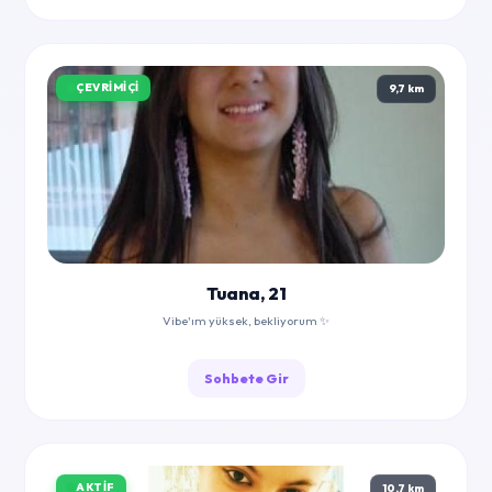
ÇEVRIMIÇI
9,7 km
Tuana, 21
Vibe'ım yüksek, bekliyorum ✨
Sohbete Gir
AKTIF
10,7 km