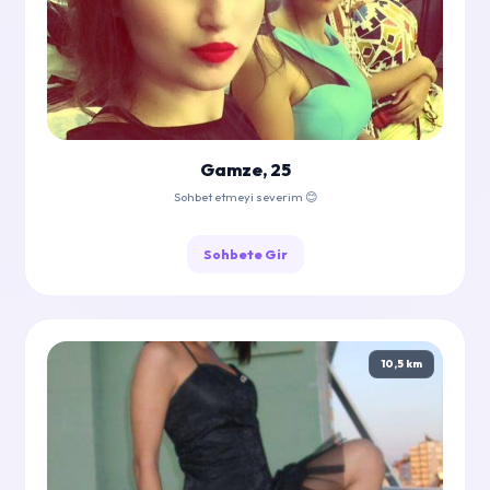
Gamze, 25
Sohbet etmeyi severim 😊
Sohbete Gir
10,5 km