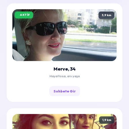
AKTIF
3,9 km
Merve, 34
Hayat kısa, anı yaşa
Sohbete Gir
1,9 km