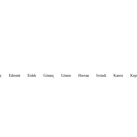
Sohbet Et
y
Edremit
Erdek
Gömeç
Gönen
Havran
Ivrindi
Karesi
Kep