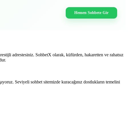
Hemen Sohbete Gir
stijli adrestesiniz. SohbetX olarak, küfürden, hakaretten ve rahatsız
dur.
ıyoruz. Seviyeli sohbet sitemizde kuracağınız dostlukların temelini