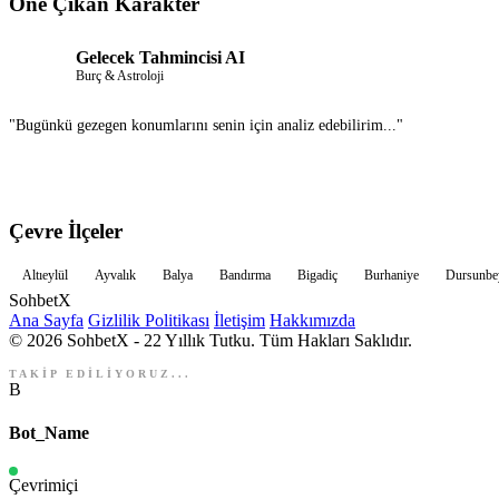
Öne Çıkan Karakter
Gelecek Tahmincisi AI
Burç & Astroloji
"Bugünkü gezegen konumlarını senin için analiz edebilirim..."
Çevre İlçeler
Altıeylül
Ayvalık
Balya
Bandırma
Bigadiç
Burhaniye
Dursunbe
Sohbet
X
Ana Sayfa
Gizlilik Politikası
İletişim
Hakkımızda
© 2026 SohbetX - 22 Yıllık Tutku. Tüm Hakları Saklıdır.
TAKİP EDİLİYORUZ...
B
Bot_Name
Çevrimiçi