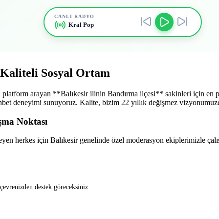
CANLI RADYO
Kral Pop
 Kaliteli Sosyal Ortam
tform arayan **Balıkesir ilinin Bandırma ilçesi** sakinleri için en pre
r sohbet deneyimi sunuyoruz. Kalite, bizim 22 yıllık değişmez vizyonumuz
uşma Noktası
en herkes için Balıkesir genelinde özel moderasyon ekiplerimizle çalış
 çevrenizden destek göreceksiniz.