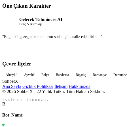
Öne Çıkan Karakter
Gelecek Tahmincisi AI
Burç & Astroloji
"Bugünkü gezegen konumlarını senin için analiz edebilirim..."
Çevre İlçeler
Altıeylül
Ayvalık
Balya
Bandırma
Bigadiç
Burhaniye
Dursunbe
Sohbet
X
Ana Sayfa
Gizlilik Politikası
İletişim
Hakkımızda
© 2026 SohbetX - 22 Yıllık Tutku. Tüm Hakları Saklıdır.
TAKİP EDİLİYORUZ...
B
Bot_Name