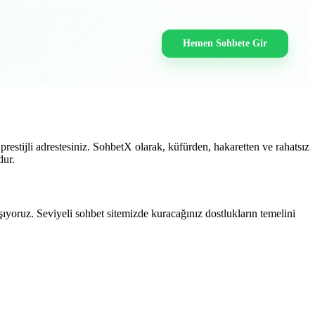
Hemen Sohbete Gir
estijli adrestesiniz. SohbetX olarak, küfürden, hakaretten ve rahatsız
dur.
ıyoruz. Seviyeli sohbet sitemizde kuracağınız dostlukların temelini