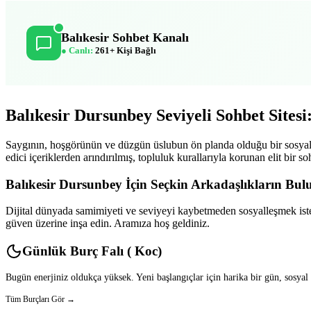
Balıkesir Sohbet Kanalı
● Canlı:
261+ Kişi Bağlı
Balıkesir Dursunbey Seviyeli Sohbet Sitesi
Saygının, hoşgörünün ve düzgün üslubun ön planda olduğu bir sosyal pl
edici içeriklerden arındırılmış, topluluk kurallarıyla korunan elit bi
Balıkesir Dursunbey İçin Seçkin Arkadaşlıkların Bu
Dijital dünyada samimiyeti ve seviyeyi kaybetmeden sosyalleşmek istey
güven üzerine inşa edin. Aramıza hoş geldiniz.
Günlük Burç Falı ( Koc)
Bugün enerjiniz oldukça yüksek. Yeni başlangıçlar için harika bir gün, sosyal
Tüm Burçları Gör →