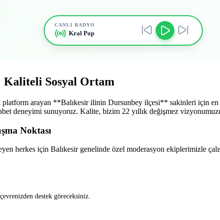
CANLI RADYO
Kral Pop
: Kaliteli Sosyal Ortam
atform arayan **Balıkesir ilinin Dursunbey ilçesi** sakinleri için en pr
r sohbet deneyimi sunuyoruz. Kalite, bizim 22 yıllık değişmez vizyonumuz
luşma Noktası
en herkes için Balıkesir genelinde özel moderasyon ekiplerimizle çalış
 çevrenizden destek göreceksiniz.