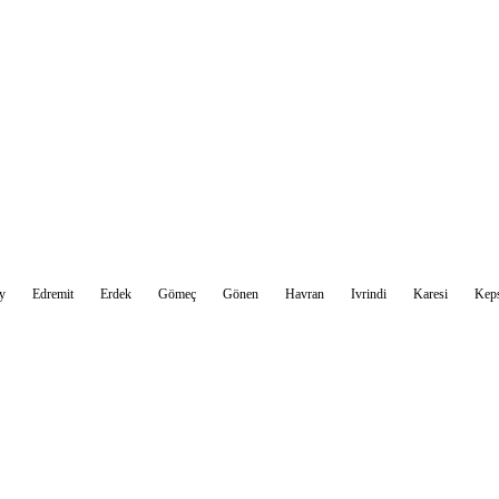
Sohbet Et
y
Edremit
Erdek
Gömeç
Gönen
Havran
Ivrindi
Karesi
Kep