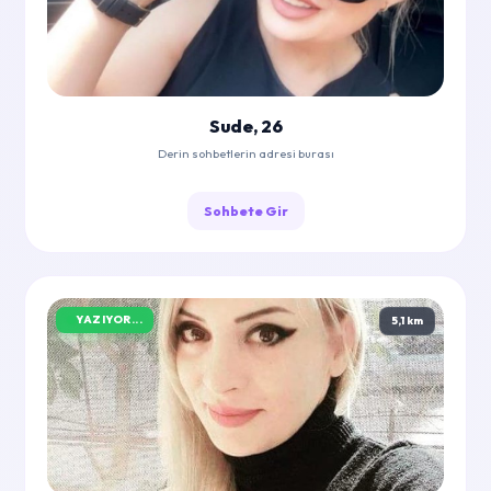
Sude, 26
Derin sohbetlerin adresi burası
Sohbete Gir
YAZIYOR...
5,1 km