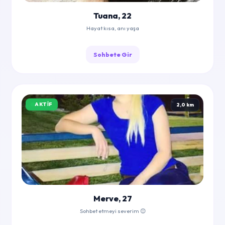
Tuana, 22
Hayat kısa, anı yaşa
Sohbete Gir
AKTIF
2,0 km
Merve, 27
Sohbet etmeyi severim 😊