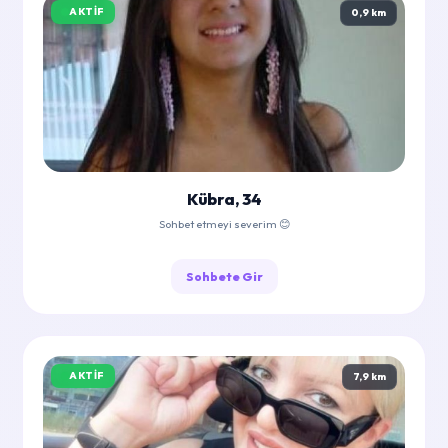
AKTIF
0,9 km
Kübra, 34
Sohbet etmeyi severim 😊
Sohbete Gir
AKTIF
7,9 km