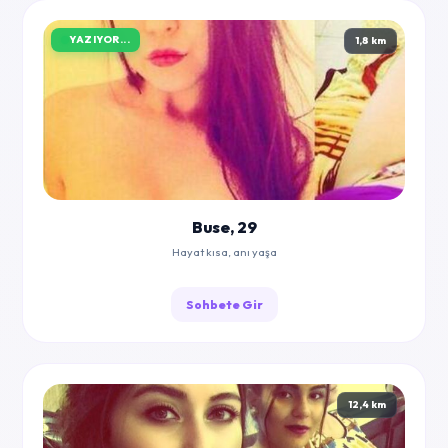
YAZIYOR...
1,8 km
Buse, 29
Hayat kısa, anı yaşa
Sohbete Gir
12,4 km