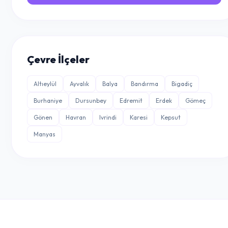
Çevre İlçeler
Altıeylül
Ayvalık
Balya
Bandırma
Bigadiç
Burhaniye
Dursunbey
Edremit
Erdek
Gömeç
Gönen
Havran
Ivrindi
Karesi
Kepsut
Manyas