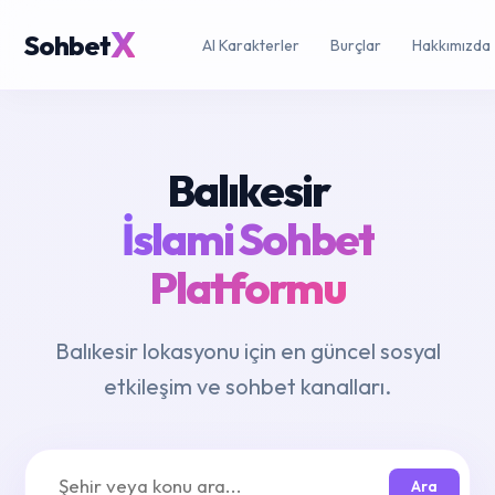
X
Sohbet
AI Karakterler
Burçlar
Hakkımızda
Balıkesir
İslami Sohbet
Platformu
Balıkesir lokasyonu için en güncel sosyal
etkileşim ve sohbet kanalları.
Ara