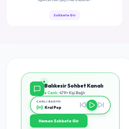
Eğlenceli vakit geçirmek isteyenler?
Sohbete Gir
Balıkesir Sohbet Kanalı
● Canlı:
479+ Kişi Bağlı
CANLI RADYO
Kral Pop
Hemen Sohbete Gir