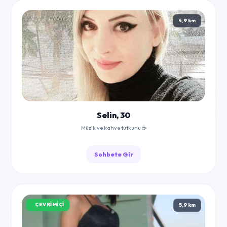
4,9 km
Selin, 30
Müzik ve kahve tutkunu ☕
Sohbete Gir
ÇEVRIMIÇI
5,9 km