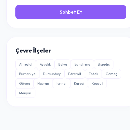
Sohbet Et
Çevre İlçeler
Altıeylül
Ayvalık
Balya
Bandırma
Bigadiç
Burhaniye
Dursunbey
Edremit
Erdek
Gömeç
Gönen
Havran
Ivrindi
Karesi
Kepsut
Manyas