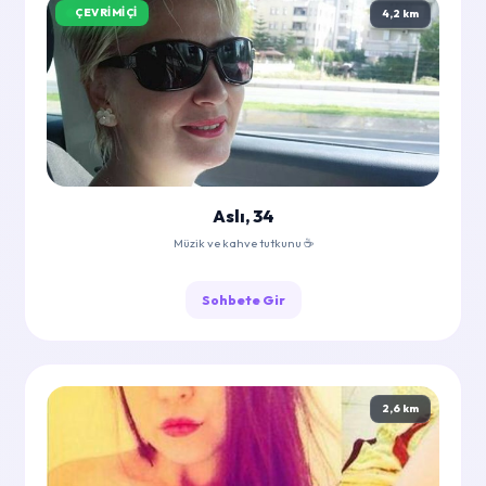
ÇEVRIMIÇI
4,2 km
Aslı, 34
Müzik ve kahve tutkunu ☕
Sohbete Gir
2,6 km