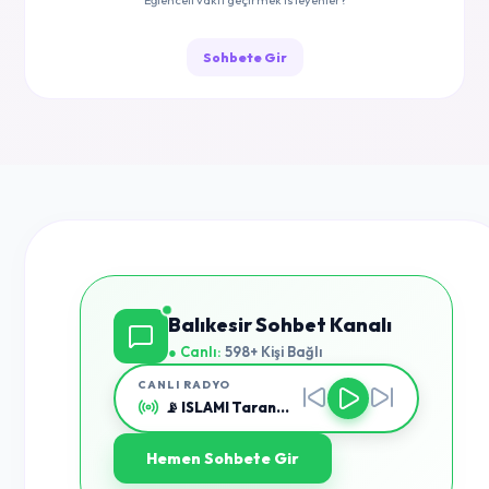
Eğlenceli vakit geçirmek isteyenler?
Sohbete Gir
Balıkesir Sohbet Kanalı
● Canlı:
598+ Kişi Bağlı
CANLI RADYO
Kral Pop
Hemen Sohbete Gir