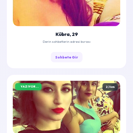
Kübra, 29
Derin sohbetlerin adresi burası
Sohbete Gir
YAZIYOR...
2,1 km