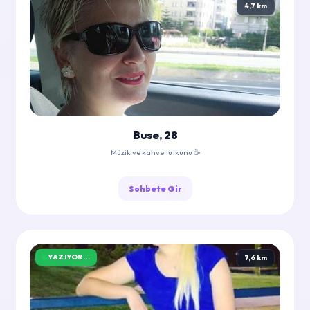
4,7 km
Buse, 28
Müzik ve kahve tutkunu ☕
Sohbete Gir
YAZIYOR...
7,6 km