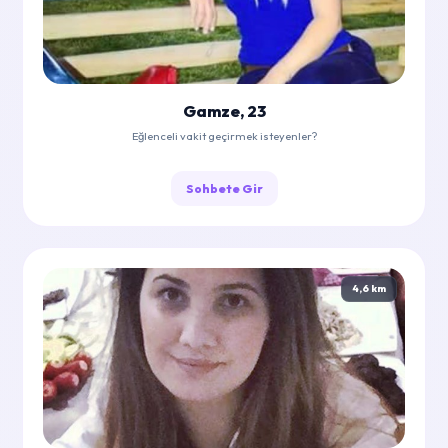
Gamze, 23
Eğlenceli vakit geçirmek isteyenler?
Sohbete Gir
4,6 km