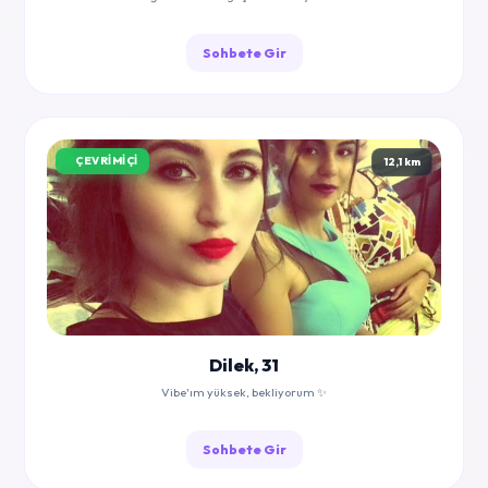
Sohbete Gir
ÇEVRIMIÇI
12,1 km
Dilek, 31
Vibe'ım yüksek, bekliyorum ✨
Sohbete Gir