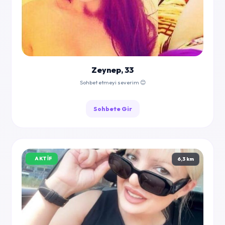
Zeynep, 33
Sohbet etmeyi severim 😊
Sohbete Gir
AKTIF
6,3 km