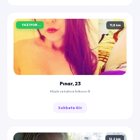
YAZIYOR...
11,8 km
Pınar, 23
Müzik ve kahve tutkunu ☕
Sohbete Gir
12,2 km