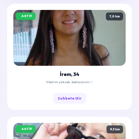
AKTIF
7,0 km
İrem, 34
Vibe'ım yüksek, bekliyorum ✨
Sohbete Gir
AKTIF
9,3 km