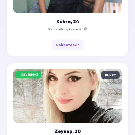
Kübra, 24
Sohbet etmeyi severim 😊
Sohbete Gir
ÇEVRIMIÇI
10,4 km
Zeynep, 20