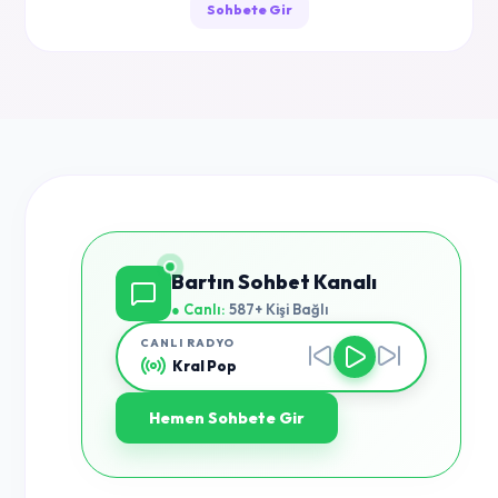
Sohbete Gir
Bartın Sohbet Kanalı
● Canlı:
587+ Kişi Bağlı
CANLI RADYO
Kral Pop
Hemen Sohbete Gir