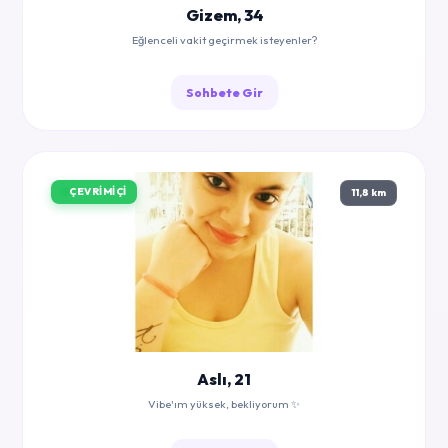
Gizem, 34
Eğlenceli vakit geçirmek isteyenler?
Sohbete Gir
ÇEVRIMIÇI
11,8 km
Aslı, 21
Vibe'ım yüksek, bekliyorum ✨