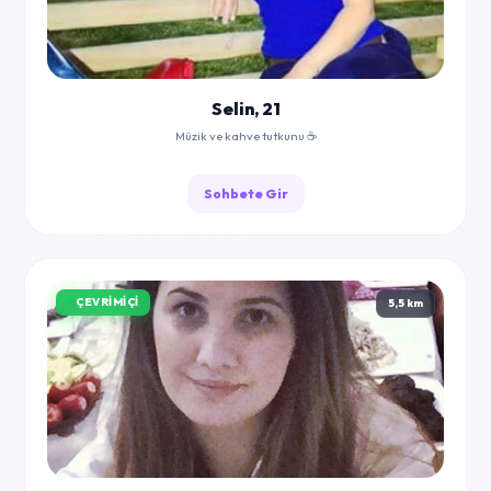
Selin, 21
Müzik ve kahve tutkunu ☕
Sohbete Gir
ÇEVRIMIÇI
5,5 km