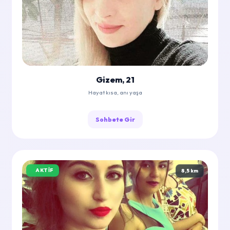
Gizem, 21
Hayat kısa, anı yaşa
Sohbete Gir
AKTIF
8,5 km