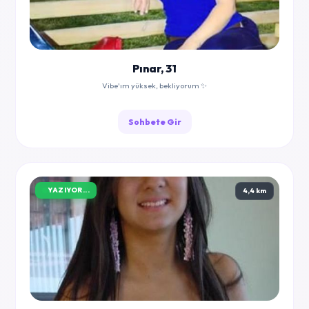
Pınar, 31
Vibe'ım yüksek, bekliyorum ✨
Sohbete Gir
YAZIYOR...
4,4 km