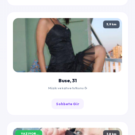
5,9 km
Buse, 31
Müzik ve kahve tutkunu ☕
Sohbete Gir
YAZIYOR...
3,8 km