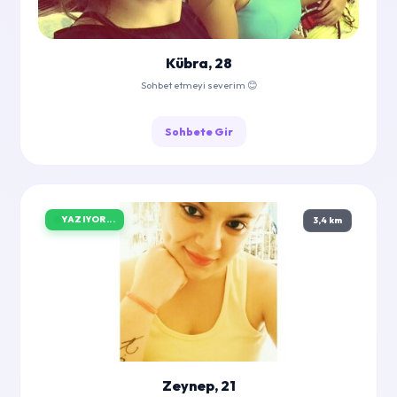
Kübra, 28
Sohbet etmeyi severim 😊
Sohbete Gir
YAZIYOR...
3,4 km
Zeynep, 21