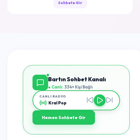
Sohbete Gir
Bartın Sohbet Kanalı
● Canlı:
334+ Kişi Bağlı
CANLI RADYO
Kral Pop
Hemen Sohbete Gir