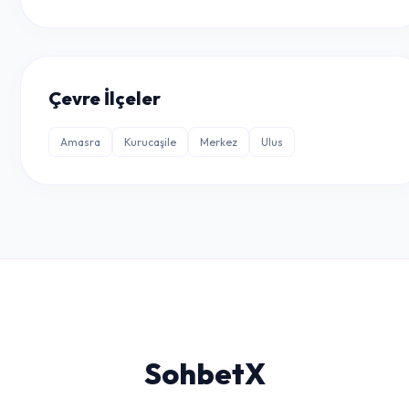
Çevre İlçeler
Amasra
Kurucaşile
Merkez
Ulus
Sohbet
X