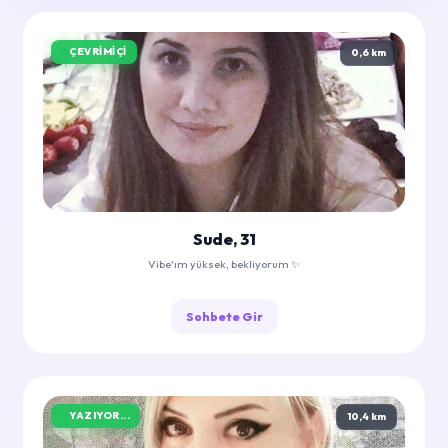
ÇEVRIMIÇI
0,6 km
Sude, 31
Vibe'ım yüksek, bekliyorum ✨
Sohbete Gir
YAZIYOR...
10,4 km