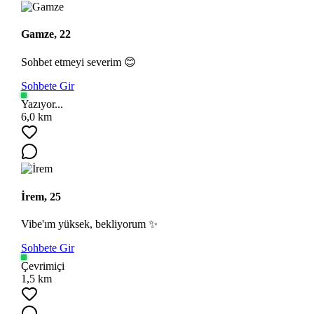
Gamze, 22
Sohbet etmeyi severim 😊
Sohbete Gir
Yazıyor...
6,0 km
İrem, 25
Vibe'ım yüksek, bekliyorum ✨
Sohbete Gir
Çevrimiçi
1,5 km