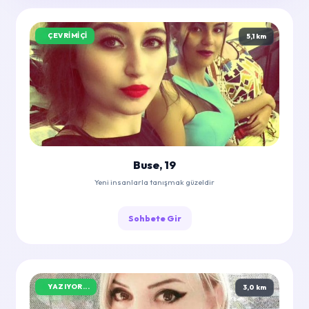
ÇEVRIMIÇI
5,1 km
Buse, 19
Yeni insanlarla tanışmak güzeldir
Sohbete Gir
YAZIYOR...
3,0 km