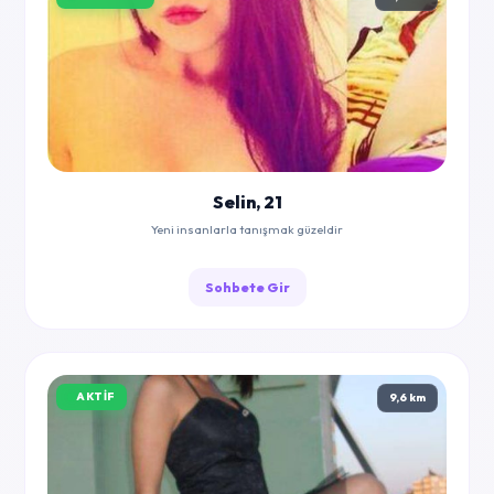
Selin, 21
Yeni insanlarla tanışmak güzeldir
Sohbete Gir
AKTIF
9,6 km