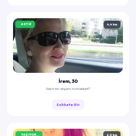
AKTIF
4,4 km
İrem, 30
Sakin bir akşam muhabbeti?
Sohbete Gir
YAZIYOR...
2,0 km