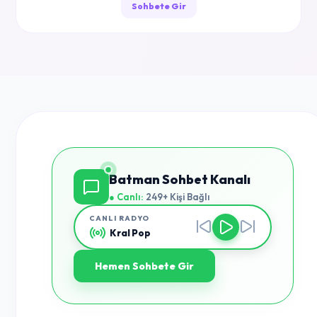
Sohbete Gir
Batman Sohbet Kanalı
● Canlı:
249+ Kişi Bağlı
CANLI RADYO
Kral Pop
Hemen Sohbete Gir