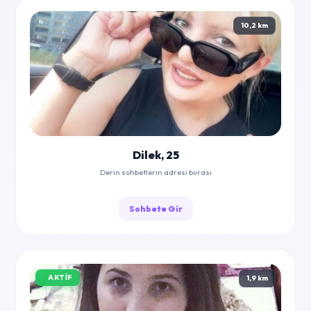
10,2 km
Dilek, 25
Derin sohbetlerin adresi burası
Sohbete Gir
AKTIF
1,9 km