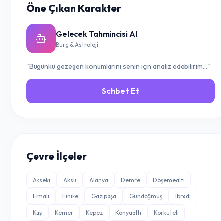
Öne Çıkan Karakter
Gelecek Tahmincisi AI
Burç & Astroloji
"Bugünkü gezegen konumlarını senin için analiz edebilirim..."
Sohbet Et
Çevre İlçeler
Akseki
Aksu
Alanya
Demre
Döşemealtı
Elmalı
Finike
Gazipaşa
Gündoğmuş
Ibradı
Kaş
Kemer
Kepez
Konyaaltı
Korkuteli