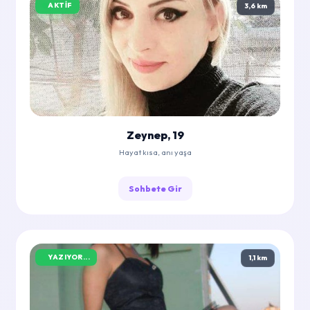
AKTIF
3,6 km
Zeynep, 19
Hayat kısa, anı yaşa
Sohbete Gir
YAZIYOR...
1,1 km