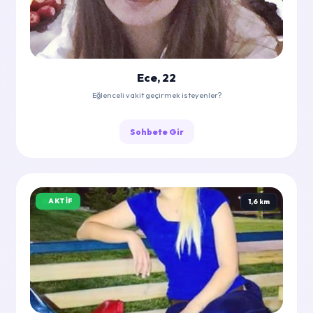
Ece, 22
Eğlenceli vakit geçirmek isteyenler?
Sohbete Gir
AKTIF
1,6 km