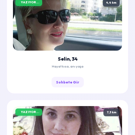
YAZIYOR...
4,4 km
Selin, 34
Hayat kısa, anı yaşa
Sohbete Gir
YAZIYOR...
7,3 km