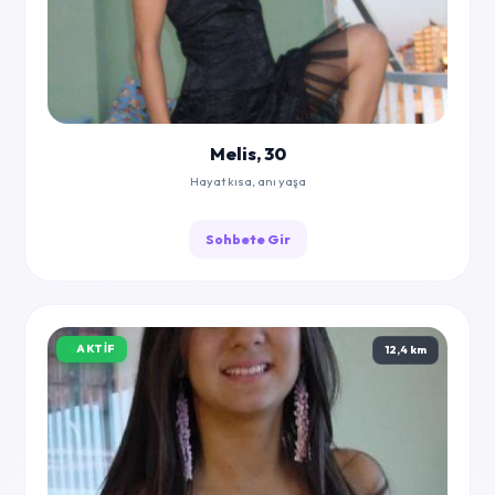
Melis, 30
Hayat kısa, anı yaşa
Sohbete Gir
AKTIF
12,4 km