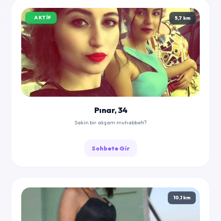
AKTIF
5,7 km
Pınar, 34
Sakin bir akşam muhabbeti?
Sohbete Gir
10,1 km