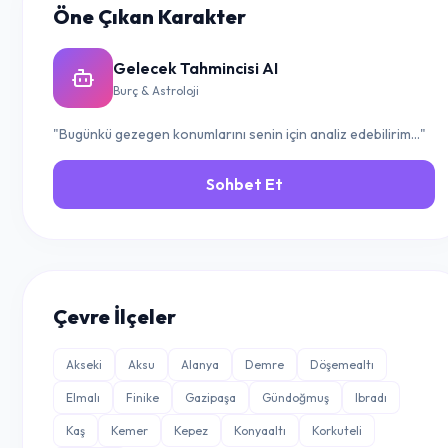
Öne Çıkan Karakter
Gelecek Tahmincisi AI
Burç & Astroloji
"Bugünkü gezegen konumlarını senin için analiz edebilirim..."
Sohbet Et
Çevre İlçeler
Akseki
Aksu
Alanya
Demre
Döşemealtı
Elmalı
Finike
Gazipaşa
Gündoğmuş
Ibradı
Kaş
Kemer
Kepez
Konyaaltı
Korkuteli