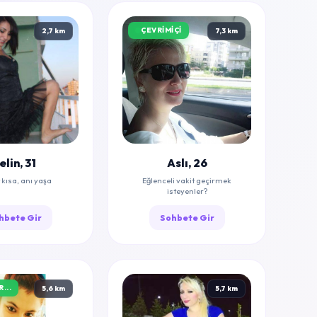
ÇEVRIMIÇI
2,7 km
7,3 km
elin, 31
Aslı, 26
kısa, anı yaşa
Eğlenceli vakit geçirmek
isteyenler?
hbete Gir
Sohbete Gir
...
5,6 km
5,7 km