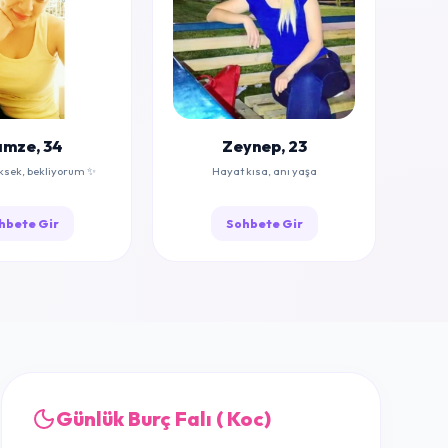
mze, 34
Zeynep, 23
ksek, bekliyorum ✨
Hayat kısa, anı yaşa
hbete Gir
Sohbete Gir
Günlük Burç Falı ( Koc)