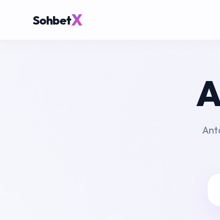
X
Sohbet
A
Anta