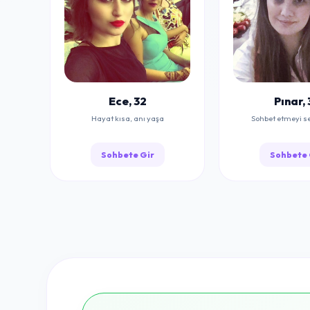
Ece, 32
Pınar, 
Hayat kısa, anı yaşa
Sohbet etmeyi s
Sohbete Gir
Sohbete 