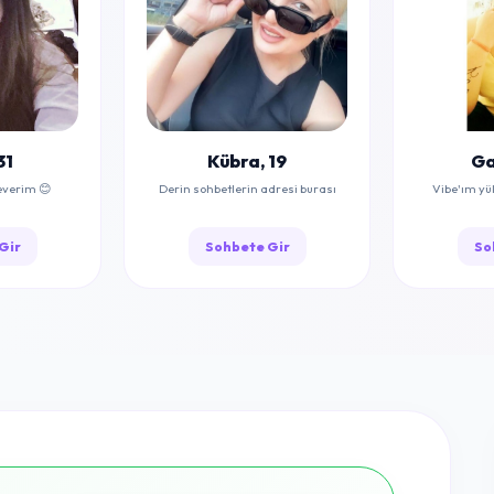
31
Kübra, 19
Ga
everim 😊
Derin sohbetlerin adresi burası
Vibe'ım yü
Gir
Sohbete Gir
So