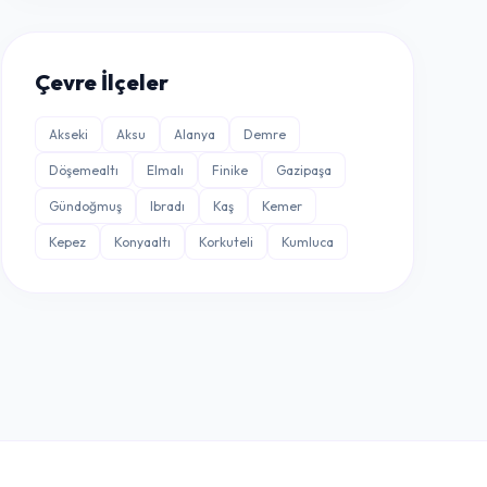
Çevre İlçeler
Akseki
Aksu
Alanya
Demre
Döşemealtı
Elmalı
Finike
Gazipaşa
Gündoğmuş
Ibradı
Kaş
Kemer
Kepez
Konyaaltı
Korkuteli
Kumluca