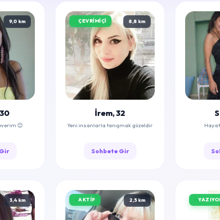
ÇEVRIMIÇI
9,0 km
8,8 km
 30
İrem, 32
S
everim 😊
Yeni insanlarla tanışmak güzeldir
Hayat 
Gir
Sohbete Gir
So
AKTIF
YAZIYOR
3,4 km
2,5 km