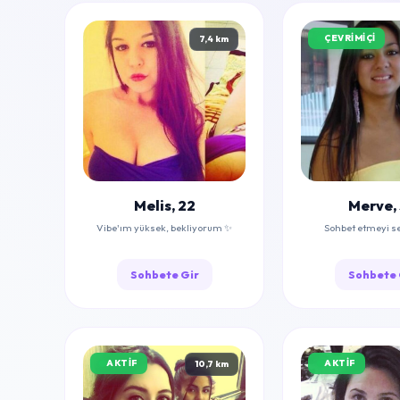
ÇEVRIMIÇI
7,4 km
Melis, 22
Merve,
Vibe'ım yüksek, bekliyorum ✨
Sohbet etmeyi s
Sohbete Gir
Sohbete 
AKTIF
AKTIF
10,7 km