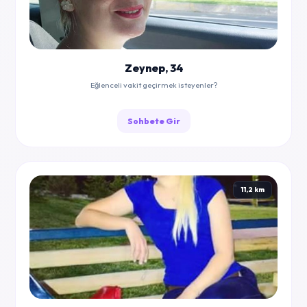
Zeynep, 34
Eğlenceli vakit geçirmek isteyenler?
Sohbete Gir
11,2 km