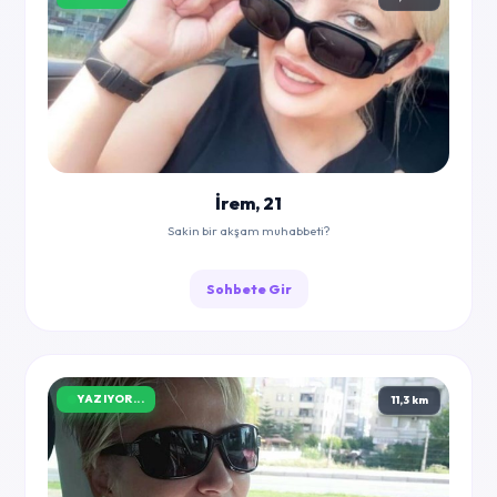
İrem, 21
Sakin bir akşam muhabbeti?
Sohbete Gir
YAZIYOR...
11,3 km