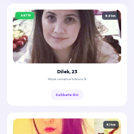
AKTIF
8,6 km
Dilek, 23
Müzik ve kahve tutkunu ☕
Sohbete Gir
8,1 km