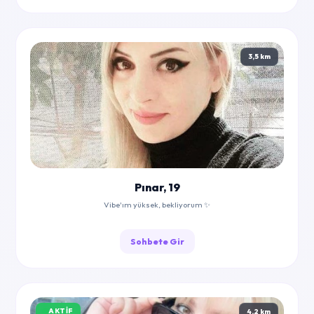
3,5 km
Pınar, 19
Vibe'ım yüksek, bekliyorum ✨
Sohbete Gir
AKTIF
4,2 km