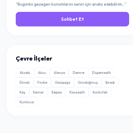
"Bugünkü gezegen konumlarını senin için analiz edebilirim..."
Sohbet Et
Çevre İlçeler
Akseki
Aksu
Alanya
Demre
Döşemealtı
Elmalı
Finike
Gazipaşa
Gündoğmuş
Ibradı
Kaş
Kemer
Kepez
Konyaaltı
Korkuteli
Kumluca