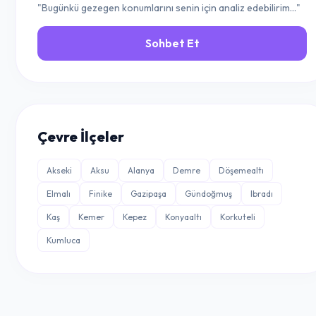
"Bugünkü gezegen konumlarını senin için analiz edebilirim..."
Sohbet Et
Çevre İlçeler
Akseki
Aksu
Alanya
Demre
Döşemealtı
Elmalı
Finike
Gazipaşa
Gündoğmuş
Ibradı
Kaş
Kemer
Kepez
Konyaaltı
Korkuteli
Kumluca