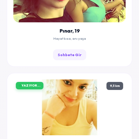
Pınar, 19
Hayat kısa, anı yaşa
Sohbete Gir
YAZIYOR...
9,3 km