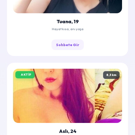
Tuana, 19
Hayat kısa, anı yaşa
Sohbete Gir
AKTIF
8,3 km
Aslı, 24