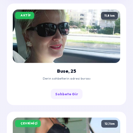
AKTIF
11,8 km
Buse, 25
Derin sohbetlerin adresi burası
Sohbete Gir
ÇEVRIMIÇI
12,1 km