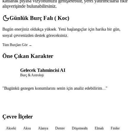
katılarak piyasa vizyonunuzu genişletebilir, yerel yatırımcılarla fikir
alışverişinde bulunabilirsiniz.
Günlük Burç Falı ( Koc)
Bugün enerjiniz oldukça yüksek. Yeni başlangıçlar için harika bir gün,
sosyal çevrenizden destek göreceksiniz.
Tüm Burçları Gör →
Öne Çıkan Karakter
Gelecek Tahmincisi AI
Burç & Astroloji
"Bugünkü gezegen konumlarını senin için analiz edebilirim..."
Sohbet Et
Çevre İlçeler
Akseki
Aksu
Alanya
Demre
Döşemealtı
Elmalı
Finike