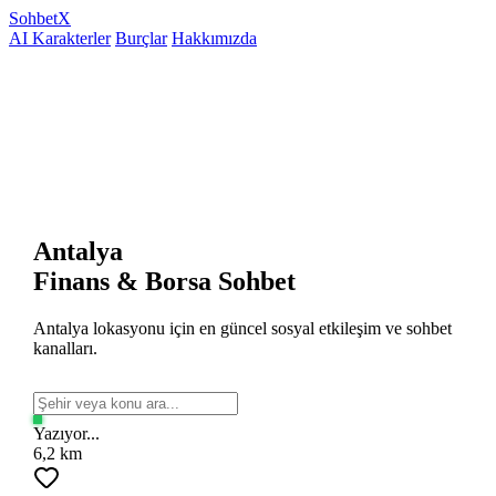
Sohbet
X
AI Karakterler
Burçlar
Hakkımızda
Antalya
Finans & Borsa Sohbet
Antalya lokasyonu için en güncel sosyal etkileşim ve sohbet
kanalları.
Yazıyor...
6,2 km