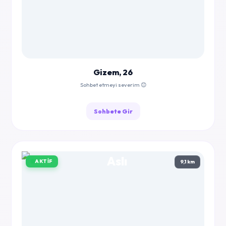
Gizem, 26
Sohbet etmeyi severim 😊
Sohbete Gir
AKTIF
9,1 km