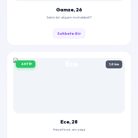
Gamze, 26
Sakin bir akşam muhabbeti?
Sohbete Gir
AKTIF
1,0 km
Ece, 28
Hayat kısa, anı yaşa