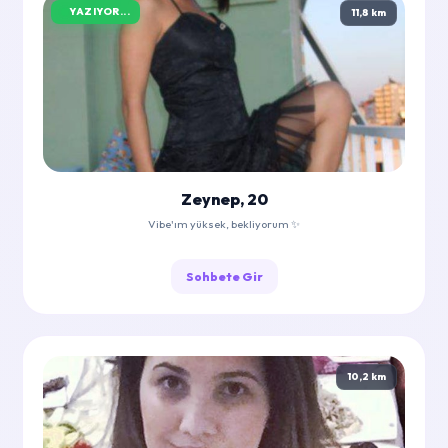
YAZIYOR...
11,8 km
Zeynep, 20
Vibe'ım yüksek, bekliyorum ✨
Sohbete Gir
10,2 km