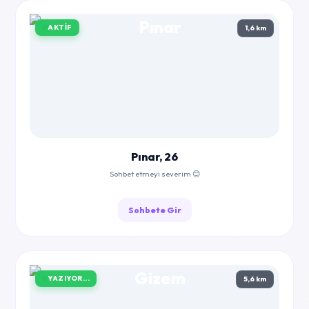
AKTIF
1,6 km
Pınar, 26
Sohbet etmeyi severim 😊
Sohbete Gir
YAZIYOR...
5,6 km