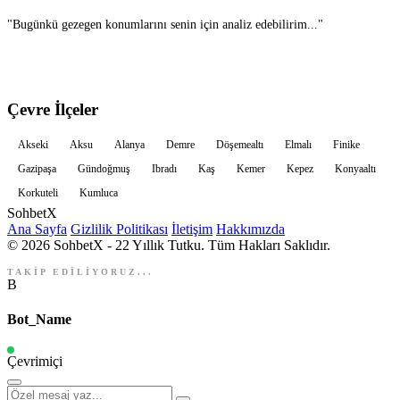
"Bugünkü gezegen konumlarını senin için analiz edebilirim..."
Sohbet Et
Çevre İlçeler
Akseki
Aksu
Alanya
Demre
Döşemealtı
Elmalı
Finike
Gazipaşa
Gündoğmuş
Ibradı
Kaş
Kemer
Kepez
Konyaaltı
Korkuteli
Kumluca
Sohbet
X
Ana Sayfa
Gizlilik Politikası
İletişim
Hakkımızda
© 2026 SohbetX - 22 Yıllık Tutku. Tüm Hakları Saklıdır.
TAKİP EDİLİYORUZ...
B
Bot_Name
Çevrimiçi